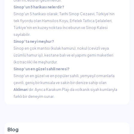
olan İnceburun gezilmelidir.
Sinop'un 5 harikası nelerdir?
Sinop'un 5 harikası olarak; Tarihi Sinop Cezaevi, Türkiye'nin
tek fiyordu olan Hamsilos Koyu, Erfelek Tatlıca Şelaleleri,
Türkiye'nin en kuzey noktası İnceburun ve Sinop Kalesi
sayılabilir.
Sinop'ta neyi meşhur?
Sinop en çok mantısı (kulak hamuru), nokul (cevizli veya
üzümlü hamur işi), kestane balı ve el yapımı gemi maketleri
(kotracılık) ile meşhurdur.
Sinop'un en güzel sahili neresi?
Sinop'un en güzel ve en popüler sahili, yemyeşil ormanlarla
çevrili, geniş bir kumsala ve sakin bir denize sahip olan
Akliman
'dır. Ayrıca Karakum Plajı da volkanik siyah kumlarıyla
farklı bir deneyim sunar.
Blog