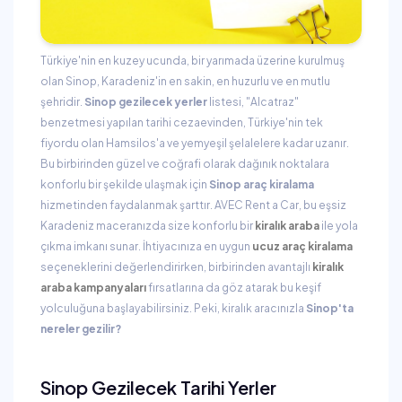
Türkiye'nin en kuzey ucunda, bir yarımada üzerine kurulmuş
olan Sinop, Karadeniz'in en sakin, en huzurlu ve en mutlu
şehridir.
Sinop gezilecek yerler
listesi, "Alcatraz"
benzetmesi yapılan tarihi cezaevinden, Türkiye'nin tek
fiyordu olan Hamsilos'a ve yemyeşil şelalelere kadar uzanır.
Bu birbirinden güzel ve coğrafi olarak dağınık noktalara
konforlu bir şekilde ulaşmak için
Sinop araç kiralama
hizmetinden faydalanmak şarttır. AVEC Rent a Car, bu eşsiz
Karadeniz maceranızda size konforlu bir
kiralık araba
ile yola
çıkma imkanı sunar. İhtiyacınıza en uygun
ucuz araç kiralama
seçeneklerini değerlendirirken, birbirinden avantajlı
kiralık
araba kampanyaları
fırsatlarına da göz atarak bu keşif
yolculuğuna başlayabilirsiniz. Peki, kiralık aracınızla
Sinop'ta
nereler gezilir?
Sinop Gezilecek Tarihi Yerler