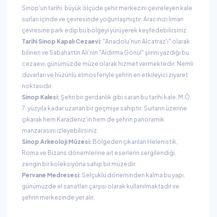
Sinop'un tarihi, büyük ölçüde şehir merkezini çevreleyen kale
surları içinde ve çevresinde yoğunlaşmıştır. Aracınızı liman
çevresine park edip bu bölgeyi yürüyerek keşfedebilirsiniz.
Tarihi Sinop Kapalı Cezaevi:
"Anadolu'nun Alcatraz'ı" olarak
bilinen ve Sabahattin Ali'nin "Aldırma Gönül" şiirini yazdığı bu
cezaevi, günümüzde müze olarak hizmet vermektedir. Nemli
duvarları ve hüzünlü atmosferiyle şehrin en etkileyici ziyaret
noktasıdır.
Sinop Kalesi:
Şehri bir gerdanlık gibi saran bu tarihi kale, M.Ö.
7. yüzyıla kadar uzanan bir geçmişe sahiptir. Surların üzerine
çıkarak hem Karadeniz'in hem de şehrin panoramik
manzarasını izleyebilirsiniz.
Sinop Arkeoloji Müzesi:
Bölgeden çıkarılan Helenistik,
Roma ve Bizans dönemlerine ait eserlerin sergilendiği,
zengin bir koleksiyona sahip bir müzedir.
Pervane Medresesi:
Selçuklu döneminden kalma bu yapı,
günümüzde el sanatları çarşısı olarak kullanılmaktadır ve
şehrin merkezinde yer alır.