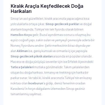
Kiralık Araçla Keşfedilecek Doğa
Harikaları
Sinop'un asıl güzellikleri, kiralık aracınızla yapacağınız kısa
yolculuklarla ortaya çıkar.
Sinop gezilecek parklar
ve doğal
alanların başında, Türkiye'nin tek fiyordu olarak bilinen
Hamsilos Koyu
gelir. Buzul aşındırması sonucu oluşmuş bu
eşsiz coğrafi yapı, sakin suları ve yemyeşil çevresiyle adeta bir
Norveç fiyordunu andırır. Şehir merkezinin biraz dışında yer
alan
Akliman
ise, geniş kumsalı ve ormanla iç içe yapısıyla
Sinop gezilecek piknik alanları
arasında en popüler olanıdır.
Macera ve doğa yürüyüşü sevenler için ise Erfelek ilçesindeki
Tatlıca Şelaleleri
mutlaka görülmelidir. Takım şelalelerden
oluşan bu doğa harikası, tırmanış ve trekking için harika bir
parkur sunar. Ve tabii ki, kiralık aracınızla Türkiye'nin en kuzey
noktası olan
İnceburun
'a gidip, deniz fenerinin oradan
Karadeniz'in hırçın dalgalarını izlemeden Sinop geziniz
tamamlanmış sayılmaz.