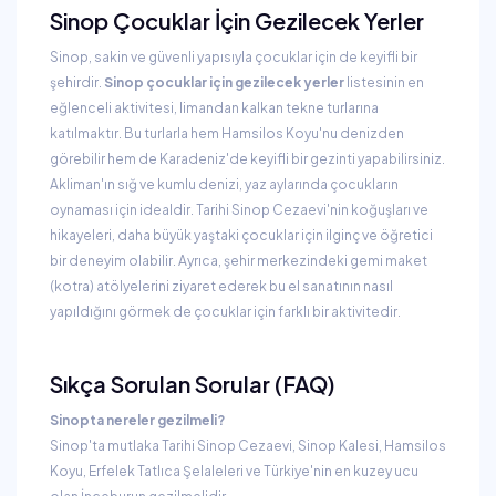
Sinop Çocuklar İçin Gezilecek Yerler
Sinop, sakin ve güvenli yapısıyla çocuklar için de keyifli bir
şehirdir.
Sinop çocuklar için gezilecek yerler
listesinin en
eğlenceli aktivitesi, limandan kalkan tekne turlarına
katılmaktır. Bu turlarla hem Hamsilos Koyu'nu denizden
görebilir hem de Karadeniz'de keyifli bir gezinti yapabilirsiniz.
Akliman'ın sığ ve kumlu denizi, yaz aylarında çocukların
oynaması için idealdir. Tarihi Sinop Cezaevi'nin koğuşları ve
hikayeleri, daha büyük yaştaki çocuklar için ilginç ve öğretici
bir deneyim olabilir. Ayrıca, şehir merkezindeki gemi maket
(kotra) atölyelerini ziyaret ederek bu el sanatının nasıl
yapıldığını görmek de çocuklar için farklı bir aktivitedir.
Sıkça Sorulan Sorular (FAQ)
Sinopta nereler gezilmeli?
Sinop'ta mutlaka Tarihi Sinop Cezaevi, Sinop Kalesi, Hamsilos
Koyu, Erfelek Tatlıca Şelaleleri ve Türkiye'nin en kuzey ucu