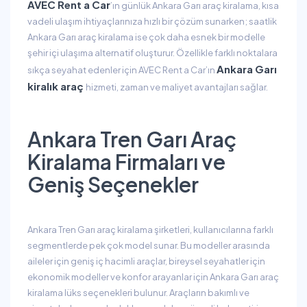
AVEC Rent a Car
’ın günlük Ankara Garı araç kiralama, kısa
vadeli ulaşım ihtiyaçlarınıza hızlı bir çözüm sunarken; saatlik
Ankara Garı araç kiralama ise çok daha esnek bir modelle
şehir içi ulaşıma alternatif oluşturur. Özellikle farklı noktalara
Ankara Garı
sıkça seyahat edenler için AVEC Rent a Car’ın
kiralık araç
hizmeti, zaman ve maliyet avantajları sağlar.
Ankara Tren Garı Araç
Kiralama Firmaları ve
Geniş Seçenekler
Ankara Tren Garı araç kiralama şirketleri, kullanıcılarına farklı
segmentlerde pek çok model sunar. Bu modeller arasında
aileler için geniş iç hacimli araçlar, bireysel seyahatler için
ekonomik modeller ve konfor arayanlar için Ankara Garı araç
kiralama lüks seçenekleri bulunur. Araçların bakımlı ve