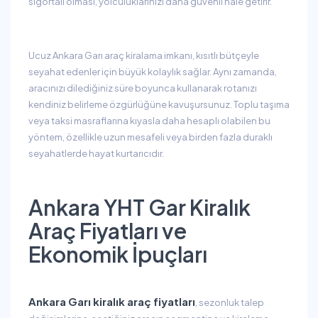
sigortalı olması, yolculuklarınızı daha güvenli hale getirir.
Ucuz Ankara Garı araç kiralama imkanı, kısıtlı bütçeyle
seyahat edenler için büyük kolaylık sağlar. Aynı zamanda,
aracınızı dilediğiniz süre boyunca kullanarak rotanızı
kendiniz belirleme özgürlüğüne kavuşursunuz. Toplu taşıma
veya taksi masraflarına kıyasla daha hesaplı olabilen bu
yöntem, özellikle uzun mesafeli veya birden fazla duraklı
seyahatlerde hayat kurtarıcıdır.
Ankara YHT Gar Kiralık
Araç Fiyatları ve
Ekonomik İpuçları
Ankara Garı kiralık araç fiyatları
, sezonluk talep