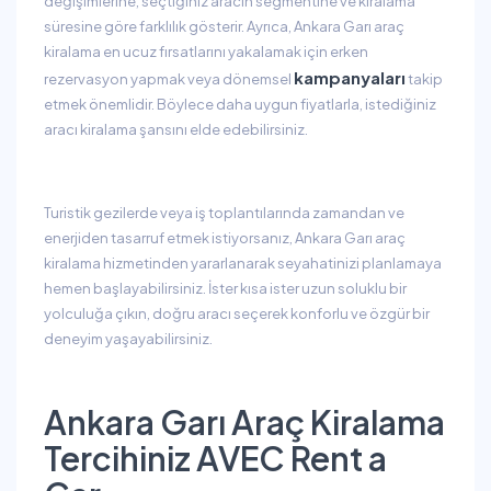
değişimlerine, seçtiğiniz aracın segmentine ve kiralama
süresine göre farklılık gösterir. Ayrıca, Ankara Garı araç
kiralama en ucuz fırsatlarını yakalamak için erken
kampanyaları
rezervasyon yapmak veya dönemsel
takip
etmek önemlidir. Böylece daha uygun fiyatlarla, istediğiniz
aracı kiralama şansını elde edebilirsiniz.
Turistik gezilerde veya iş toplantılarında zamandan ve
enerjiden tasarruf etmek istiyorsanız, Ankara Garı araç
kiralama hizmetinden yararlanarak seyahatinizi planlamaya
hemen başlayabilirsiniz. İster kısa ister uzun soluklu bir
yolculuğa çıkın, doğru aracı seçerek konforlu ve özgür bir
deneyim yaşayabilirsiniz.
Ankara Garı Araç Kiralama
Tercihiniz AVEC Rent a