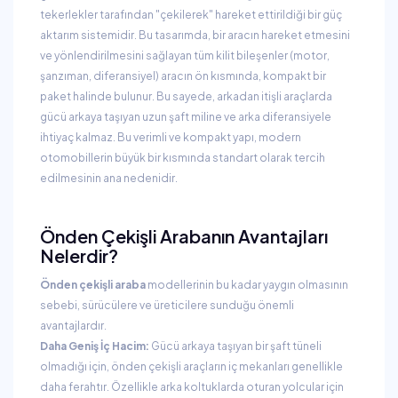
tekerlekler tarafından "çekilerek" hareket ettirildiği bir güç
aktarım sistemidir. Bu tasarımda, bir aracın hareket etmesini
ve yönlendirilmesini sağlayan tüm kilit bileşenler (motor,
şanzıman, diferansiyel) aracın ön kısmında, kompakt bir
paket halinde bulunur. Bu sayede, arkadan itişli araçlarda
gücü arkaya taşıyan uzun şaft miline ve arka diferansiyele
ihtiyaç kalmaz. Bu verimli ve kompakt yapı, modern
otomobillerin büyük bir kısmında standart olarak tercih
edilmesinin ana nedenidir.
Önden Çekişli Arabanın Avantajları
Nelerdir?
Önden çekişli araba
modellerinin bu kadar yaygın olmasının
sebebi, sürücülere ve üreticilere sunduğu önemli
avantajlardır.
Daha Geniş İç Hacim:
Gücü arkaya taşıyan bir şaft tüneli
olmadığı için, önden çekişli araçların iç mekanları genellikle
daha ferahtır. Özellikle arka koltuklarda oturan yolcular için