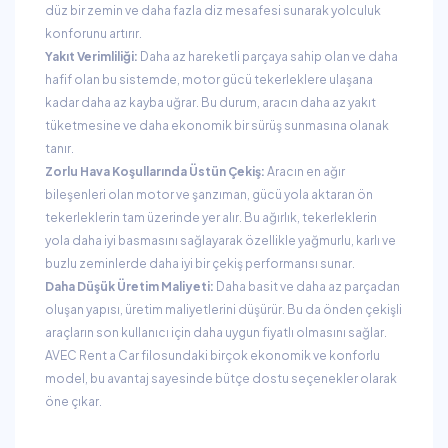
düz bir zemin ve daha fazla diz mesafesi sunarak yolculuk
konforunu artırır.
Yakıt Verimliliği:
Daha az hareketli parçaya sahip olan ve daha
hafif olan bu sistemde, motor gücü tekerleklere ulaşana
kadar daha az kayba uğrar. Bu durum, aracın daha az yakıt
tüketmesine ve daha ekonomik bir sürüş sunmasına olanak
tanır.
Zorlu Hava Koşullarında Üstün Çekiş:
Aracın en ağır
bileşenleri olan motor ve şanzıman, gücü yola aktaran ön
tekerleklerin tam üzerinde yer alır. Bu ağırlık, tekerleklerin
yola daha iyi basmasını sağlayarak özellikle yağmurlu, karlı ve
buzlu zeminlerde daha iyi bir çekiş performansı sunar.
Daha Düşük Üretim Maliyeti:
Daha basit ve daha az parçadan
oluşan yapısı, üretim maliyetlerini düşürür. Bu da önden çekişli
araçların son kullanıcı için daha uygun fiyatlı olmasını sağlar.
AVEC Rent a Car filosundaki birçok ekonomik ve konforlu
model, bu avantaj sayesinde bütçe dostu seçenekler olarak
öne çıkar.