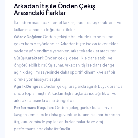
Arkadan İtiş ile Önden Çekiş
Arasındaki Farklar
İki sistem arasındaki temel farklar, aracın sürüş karakterini ve
kullanım amacını doğrudan etkiler.
Görev Dağılımı:
Önden çekişte ön tekerlekler hem aracı
çeker hem de yönlendirir. Arkadan itişte ise ön tekerlekler
sadece yönlendirme yaparken, arka tekerlekler aracı iter.
Sürüş Karakteri:
Önden çekiş, genellikle daha stabil ve
öngörülebilir bir sürüş sunar. Arkadan itiş ise daha dengeli
ağırlık dağılımı sayesinde daha sportif, dinamik ve saf bir
direksiyon hissiyatı sağlar.
Ağırlık Dengesi:
Önden çekişli araçlarda ağırlık büyük oranda
önde toplanmıştır. Arkadan itişli araçlarda ise ağırlık ön ve
arka aks arasında daha dengelidir.
Performans Koşulları:
Önden çekiş, günlük kullanım ve
kaygan zeminlerde daha güvenli bir tutunma sunar. Arkadan
itiş, kuru zeminde yapılan ani hızlanmalarda ve viraj
performansında daha üstündür.