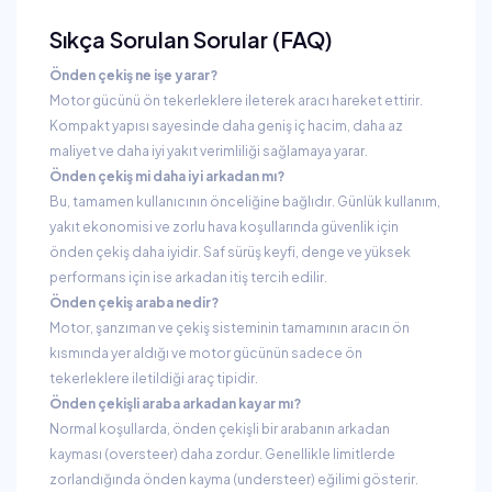
Sıkça Sorulan Sorular (FAQ)
Önden çekiş ne işe yarar?
Motor gücünü ön tekerleklere ileterek aracı hareket ettirir.
Kompakt yapısı sayesinde daha geniş iç hacim, daha az
maliyet ve daha iyi yakıt verimliliği sağlamaya yarar.
Önden çekiş mi daha iyi arkadan mı?
Bu, tamamen kullanıcının önceliğine bağlıdır. Günlük kullanım,
yakıt ekonomisi ve zorlu hava koşullarında güvenlik için
önden çekiş daha iyidir. Saf sürüş keyfi, denge ve yüksek
performans için ise arkadan itiş tercih edilir.
Önden çekiş araba nedir?
Motor, şanzıman ve çekiş sisteminin tamamının aracın ön
kısmında yer aldığı ve motor gücünün sadece ön
tekerleklere iletildiği araç tipidir.
Önden çekişli araba arkadan kayar mı?
Normal koşullarda, önden çekişli bir arabanın arkadan
kayması (oversteer) daha zordur. Genellikle limitlerde
zorlandığında önden kayma (understeer) eğilimi gösterir.