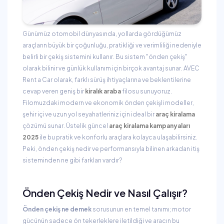
Günümüz otomobil dünyasında, yollarda gördüğümüz
araçların büyük bir çoğunluğu, pratikliği ve verimliliği nedeniyle
belirli bir çekiş sistemini kullanır. Bu sistem "önden çekiş"
olarak bilinir ve günlük kullanım için birçok avantaj sunar. AVEC
Rent a Car olarak, farklı sürüş ihtiyaçlarına ve beklentilerine
cevap veren geniş bir
kiralık araba
filosu sunuyoruz.
Filomuzdaki modern ve ekonomik önden çekişli modeller,
şehir içi ve uzun yol seyahatleriniz için ideal bir
araç kiralama
çözümü sunar. Üstelik güncel
araç kiralama kampanyaları
2025
ile bu pratik ve konforlu araçlara kolayca ulaşabilirsiniz.
Peki, önden çekiş nedir ve performansıyla bilinen arkadan itiş
sisteminden ne gibi farkları vardır?
Önden Çekiş Nedir ve Nasıl Çalışır?
Önden çekiş ne demek
sorusunun en temel tanımı; motor
gücünün sadece ön tekerleklere iletildiği ve aracın bu