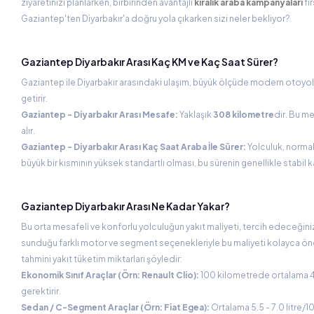
ziyaretinizi planlarken, birbirinden avantajlı
kiralık araba kampanyaları
fı
Gaziantep'ten Diyarbakır'a doğru yola çıkarken sizi neler bekliyor?
Gaziantep Diyarbakır Arası Kaç KM ve Kaç Saat Sürer?
Gaziantep ile Diyarbakır arasındaki ulaşım, büyük ölçüde modern otoyoll
getirir.
Gaziantep - Diyarbakır Arası Mesafe:
Yaklaşık
308 kilometre
dir. Bu m
alır.
Gaziantep - Diyarbakır Arası Kaç Saat Araba İle Sürer:
Yolculuk, normal
büyük bir kısmının yüksek standartlı olması, bu sürenin genellikle stabil k
Gaziantep Diyarbakır Arası Ne Kadar Yakar?
Bu orta mesafeli ve konforlu yolculuğun yakıt maliyeti, tercih edeceğiniz
sunduğu farklı motor ve segment seçenekleriyle bu maliyeti kolayca öngöre
tahmini yakıt tüketim miktarları şöyledir:
Ekonomik Sınıf Araçlar (Örn: Renault Clio):
100 kilometrede ortalama 4.5 
gerektirir.
Sedan / C-Segment Araçlar (Örn: Fiat Egea):
Ortalama 5.5 - 7.0 litre/1