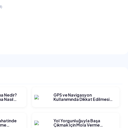
B)
ma Nedir?
GPS ve Navigasyon
a Nasıl
Kullanımında Dikkat Edilmesi
Gerekenler
yahatinde
Yol Yorgunluğuyla Başa
tme
Çıkmak İçin Mola Verme