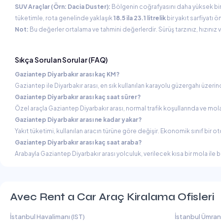
SUV Araçlar (Örn: Dacia Duster):
Bölgenin coğrafyasını daha yüksek bir 
tüketimle, rota genelinde yaklaşık
18.5 ila 23.1 litrelik
bir yakıt sarfiyatı ö
Not:
Bu değerler ortalama ve tahmini değerlerdir. Sürüş tarzınız, hızınız ve
Sıkça Sorulan Sorular (FAQ)
Gaziantep Diyarbakır arası kaç KM?
Gaziantep ile Diyarbakır arası, en sık kullanılan karayolu güzergahı üzeri
Gaziantep Diyarbakır arası kaç saat sürer?
Özel araçla Gaziantep Diyarbakır arası, normal trafik koşullarında ve mo
Gaziantep Diyarbakır arası ne kadar yakar?
Yakıt tüketimi, kullanılan aracın türüne göre değişir. Ekonomik sınıf bir otom
Gaziantep Diyarbakır arası kaç saat araba?
Arabayla Gaziantep Diyarbakır arası yolculuk, verilecek kısa bir mola ile 
Avec Rent a Car Araç Kiralama Ofisleri
İstanbul Havalimanı (IST)
İstanbul Ümran