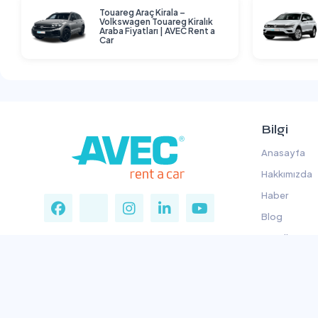
Touareg Araç Kirala –
Volkswagen Touareg Kiralık
Araba Fiyatları | AVEC Rent a
Car
Bilgi
Anasayfa
Hakkımızda
Haber
Blog
Koşullar
Gizlilik Politi
Çerez Politik
Aydınlatma 