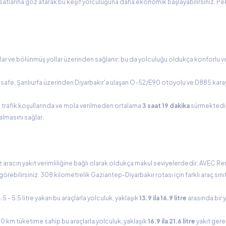
rsatlarına göz atarak bu keşif yolculuğuna daha ekonomik başlayabilirsiniz. Pek
ar ve bölünmüş yollar üzerinden sağlanır, bu da yolculuğu oldukça konforlu ve
esafe, Şanlıurfa üzerinden Diyarbakır'a ulaşan O-52/E90 otoyolu ve D885 kar
 trafik koşullarında ve mola verilmeden ortalama
3 saat 19 dakika
sürmektedir
almasını sağlar.
 aracın yakıt verimliliğine bağlı olarak oldukça makul seviyelerdedir. AVEC Ren
bilirsiniz. 308 kilometrelik Gaziantep-Diyarbakır rotası için farklı araç sını
- 5.5 litre yakan bu araçlarla yolculuk, yaklaşık
13.9 ila 16.9 litre
arasında bir y
00 km tüketime sahip bu araçlarla yolculuk, yaklaşık
16.9 ila 21.6 litre
yakıt gerek