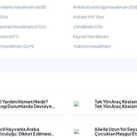
nderes Havalimanı (ADB)
Ankara Esenboğa Havalimanı (ES
 Ofis
Ankara YHT Garı
ararası Havalimanı (COV)
Çanakkale Ofis
manı (AYT)
Kayseri Havalimanı
 Havalimanı (DLM)
Trabzon Havalimanı
l Yardım Hizmeti Nedir?
Tek Yön Araç Kirala
ngi Durumlarda Devreye
Tek Yön Araç Kiralam
rer?
İşler?
cil Hayvanla Araba
Aile ile Uzun Yol Se
lculuğu: Dikkat Edilmesi
Çocukları Meşgul E