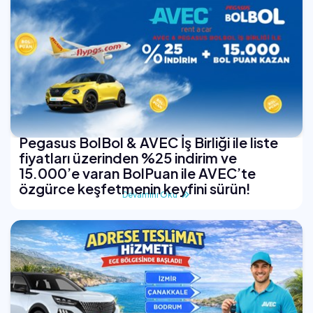
Pegasus BolBol & AVEC İş Birliği ile liste
fiyatları üzerinden %25 indirim ve
15.000’e varan BolPuan ile AVEC’te
özgürce keşfetmenin keyfini sürün!
Devamını Oku